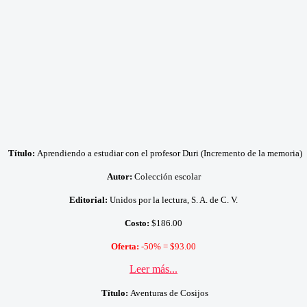
Título:
Aprendiendo a estudiar con el profesor Duri (Incremento de la memoria)
Autor:
Colección escolar
Editorial:
Unidos por la lectura, S. A. de C. V.
Costo:
$186.00
Oferta:
-50% = $93.00
Leer más...
Título:
Aventuras de Cosijos