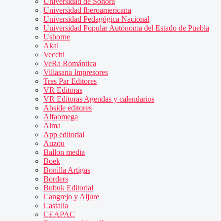
Universidad de Sonora
Universidad Iberoamericana
Universidad Pedagógica Nacional
Universidad Popular Autónoma del Estado de Puebla
Usborne
Akal
Vecchi
VeRa Romántica
Villasana Impresores
Tres Par Editores
VR Editoras
VR Editoras Agendas y calendarios
Abside editores
Alfaomega
Alma
App editorial
Auzou
Ballon media
Boek
Bonilla Artigas
Borders
Bubuk Editorial
Cangrejo y Aljure
Castalia
CEAPAC