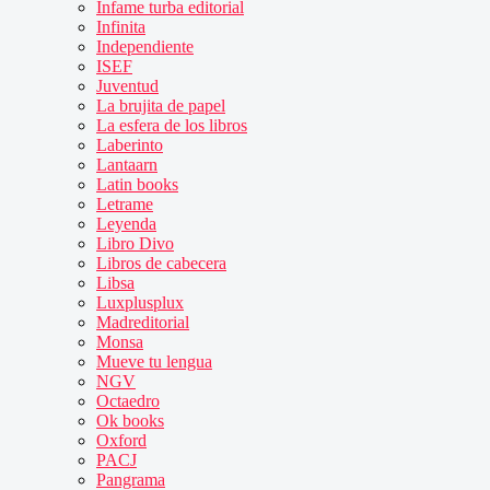
Infame turba editorial
Infinita
Independiente
ISEF
Juventud
La brujita de papel
La esfera de los libros
Laberinto
Lantaarn
Latin books
Letrame
Leyenda
Libro Divo
Libros de cabecera
Libsa
Luxplusplux
Madreditorial
Monsa
Mueve tu lengua
NGV
Octaedro
Ok books
Oxford
PACJ
Pangrama