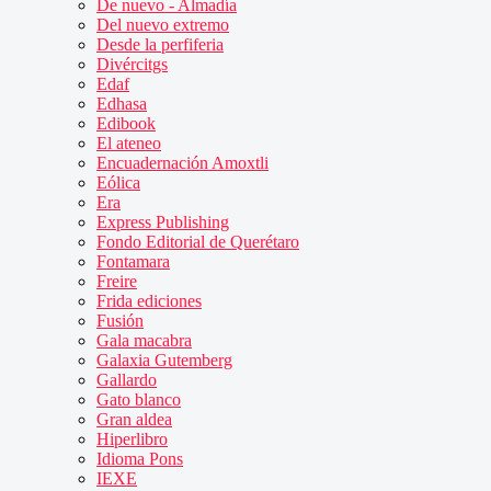
De nuevo - Almadía
Del nuevo extremo
Desde la perfiferia
Divércitgs
Edaf
Edhasa
Edibook
El ateneo
Encuadernación Amoxtli
Eólica
Era
Express Publishing
Fondo Editorial de Querétaro
Fontamara
Freire
Frida ediciones
Fusión
Gala macabra
Galaxia Gutemberg
Gallardo
Gato blanco
Gran aldea
Hiperlibro
Idioma Pons
IEXE