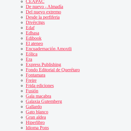
CEAPAC
De nuevo - Almadía
Del nuevo extremo
Desde la perfiferia
Divércitgs
Edaf
Edhasa
Edibook
El ateneo
Encuadernación Amoxtli
Eólica
Era
Express Publishing
Fondo Editorial de Querétaro
Fontamara
Freire
Frida ediciones
Fusión
Gala macabra
Galaxia Gutemberg
Gallardo
Gato blanco
Gran aldea
Hiperlibro
Idioma Pons