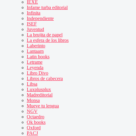
IEXE
Infame turba editorial
Infinita
Independiente
ISEF
Juventud
La brujita de papel
La esfera de los libros
Laberinto
Lantaarn
Latin books
Letrame
Leyenda
Libro Divo
Libros de cabecera
Libsa
Luxplusplux
Madreditorial
Monsa
Mueve tu lengua
NGV
Octaedro
Ok books
Oxford
PACJ