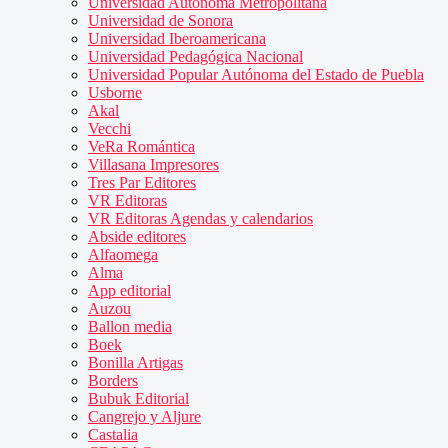
Universidad Autónoma Metropolitana
Universidad de Sonora
Universidad Iberoamericana
Universidad Pedagógica Nacional
Universidad Popular Autónoma del Estado de Puebla
Usborne
Akal
Vecchi
VeRa Romántica
Villasana Impresores
Tres Par Editores
VR Editoras
VR Editoras Agendas y calendarios
Abside editores
Alfaomega
Alma
App editorial
Auzou
Ballon media
Boek
Bonilla Artigas
Borders
Bubuk Editorial
Cangrejo y Aljure
Castalia