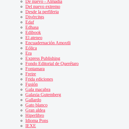
De nuevo - Almadía
Del nuevo extremo
Desde la perfiferia
Divércitgs
Edaf
Edhasa
Edibook
El ateneo
Encuadernación Amoxtli
Eólica
Era
Express Publishing
Fondo Editorial de Querétaro
Fontamara
Freire
Frida ediciones
Fusión
Gala macabra
Galaxia Gutemberg
Gallardo
Gato blanco
Gran aldea
Hiperlibro
Idioma Pons
IEXE