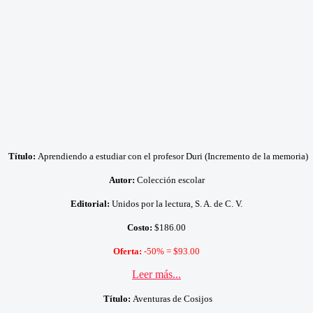
Título:
Aprendiendo a estudiar con el profesor Duri (Incremento de la memoria)
Autor:
Colección escolar
Editorial:
Unidos por la lectura, S. A. de C. V.
Costo:
$186.00
Oferta:
-50% = $93.00
Leer más...
Título:
Aventuras de Cosijos