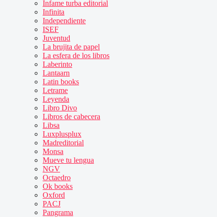
Infame turba editorial
Infinita
Independiente
ISEF
Juventud
La brujita de papel
La esfera de los libros
Laberinto
Lantaarn
Latin books
Letrame
Leyenda
Libro Divo
Libros de cabecera
Libsa
Luxplusplux
Madreditorial
Monsa
Mueve tu lengua
NGV
Octaedro
Ok books
Oxford
PACJ
Pangrama