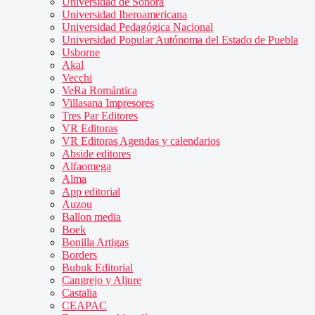
Universidad de Sonora
Universidad Iberoamericana
Universidad Pedagógica Nacional
Universidad Popular Autónoma del Estado de Puebla
Usborne
Akal
Vecchi
VeRa Romántica
Villasana Impresores
Tres Par Editores
VR Editoras
VR Editoras Agendas y calendarios
Abside editores
Alfaomega
Alma
App editorial
Auzou
Ballon media
Boek
Bonilla Artigas
Borders
Bubuk Editorial
Cangrejo y Aljure
Castalia
CEAPAC