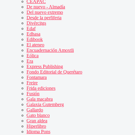
CEAPAC
De nuevo - Almadía
Del nuevo extremo
Desde la perfiferia
Divércitgs
Edaf
Edhasa
Edibook
El ateneo
Encuadernación Amoxtli
Eólica
Era
Express Publishing
Fondo Editorial de Querétaro
Fontamara
Freire
Frida ediciones
Fusión
Gala macabra
Galaxia Gutemberg
Gallardo
Gato blanco
Gran aldea
Hiperlibro
Idioma Pons