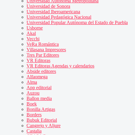
Universidad Autónoma Metropolitana
Universidad de Sonora
Universidad Iberoamericana
Universidad Pedagógica Nacional
Universidad Popular Autónoma del Estado de Puebla
Usborne
Akal
Vecchi
VeRa Romántica
Villasana Impresores
Tres Par Editores
VR Editoras
VR Editoras Agendas y calendarios
Abside editores
Alfaomega
Alma
App editorial
Auzou
Ballon media
Boek
Bonilla Artigas
Borders
Bubuk Editorial
Cangrejo y Aljure
Castalia