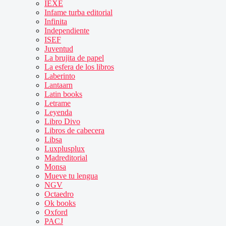
IEXE
Infame turba editorial
Infinita
Independiente
ISEF
Juventud
La brujita de papel
La esfera de los libros
Laberinto
Lantaarn
Latin books
Letrame
Leyenda
Libro Divo
Libros de cabecera
Libsa
Luxplusplux
Madreditorial
Monsa
Mueve tu lengua
NGV
Octaedro
Ok books
Oxford
PACJ