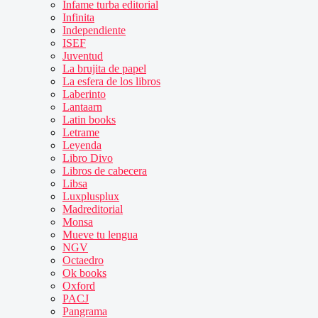
Infame turba editorial
Infinita
Independiente
ISEF
Juventud
La brujita de papel
La esfera de los libros
Laberinto
Lantaarn
Latin books
Letrame
Leyenda
Libro Divo
Libros de cabecera
Libsa
Luxplusplux
Madreditorial
Monsa
Mueve tu lengua
NGV
Octaedro
Ok books
Oxford
PACJ
Pangrama