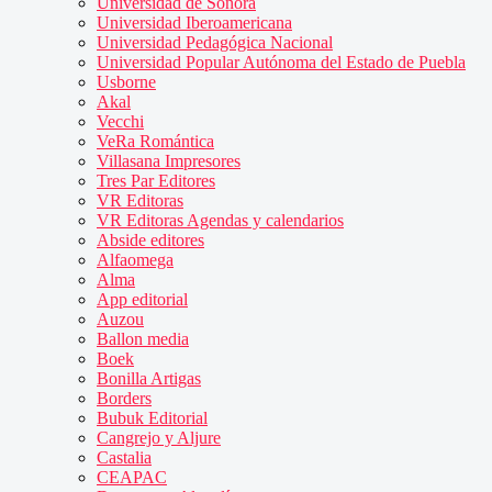
Universidad de Sonora
Universidad Iberoamericana
Universidad Pedagógica Nacional
Universidad Popular Autónoma del Estado de Puebla
Usborne
Akal
Vecchi
VeRa Romántica
Villasana Impresores
Tres Par Editores
VR Editoras
VR Editoras Agendas y calendarios
Abside editores
Alfaomega
Alma
App editorial
Auzou
Ballon media
Boek
Bonilla Artigas
Borders
Bubuk Editorial
Cangrejo y Aljure
Castalia
CEAPAC