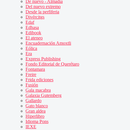
De nuevo - Almadía
Del nuevo extremo
Desde la perfiferia
Divércitgs
Edaf
Edhasa
Edibook
El ateneo
Encuadernación Amoxtli
Eólica
Era
Express Publishing
Fondo Editorial de Querétaro
Fontamara
Freire
Frida ediciones
Fusión
Gala macabra
Galaxia Gutemberg
Gallardo
Gato blanco
Gran aldea
Hiperlibro
Idioma Pons
IEXE